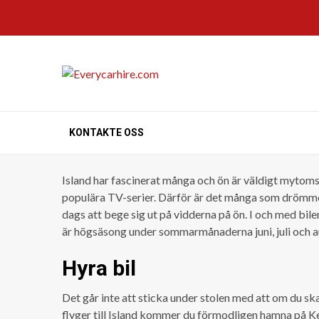
Skip
to
content
KONTAKTE OSS
Island har fascinerat många och ön är väldigt mytoms
populära TV-serier. Därför är det många som drömmer 
dags att bege sig ut på vidderna på ön. I och med bile
är högsäsong under sommarmånaderna juni, juli och augu
Hyra bil
Det går inte att sticka under stolen med att om du ska
flyger till
Island
kommer du förmodligen hamna på Kefla