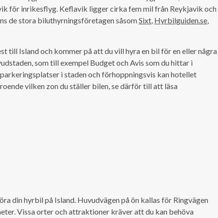
ik för inrikesflyg. Keflavik ligger cirka fem mil från Reykjavik och
finns de stora biluthyrningsföretagen såsom
Sixt
,
Hyrbilguiden.se
,
st till Island och kommer på att du vill hyra en bil för en eller några
uvudstaden, som till exempel Budget och Avis som du hittar i
 parkeringsplatser i staden och förhoppningsvis kan hotellet
ende vilken zon du ställer bilen, se därför till att läsa
köra din hyrbil på Island. Huvudvägen på ön kallas för Ringvägen
eter. Vissa orter och attraktioner kräver att du kan behöva