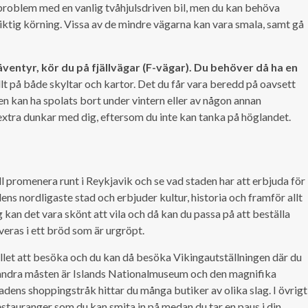
problem med en vanlig tvåhjulsdriven bil, men du kan behöva
tig körning. Vissa av de mindre vägarna kan vara smala, samt gå
äventyr, kör du på fjällvägar (F-vägar). Du behöver då ha en
lt på både skyltar och kartor. Det du får vara beredd på oavsett
n kan ha spolats bort under vintern eller av någon annan
na extra dunkar med dig, eftersom du inte kan tanka på höglandet.
ill promenera runt i Reykjavik och se vad staden har att erbjuda för
s nordligaste stad och erbjuder kultur, historia och framför allt
kan det vara skönt att vila och då kan du passa på att beställa
eras i ett bröd som är urgröpt.
tället att besöka och du kan då besöka Vikingautställningen där du
 andra måsten är Islands Nationalmuseum och den magnifika
dens shoppingstråk hittar du många butiker av olika slag. I övrigt
stauranger som du kan smita in på medan du tar en paus i din