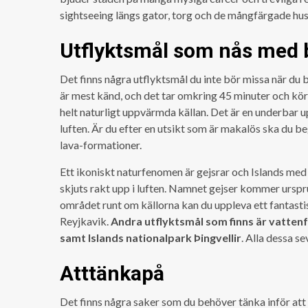
sightseeing längs gator, torg och de mångfärgade hus
Utflyktsmål som nås med b
Det finns några utflyktsmål du inte bör missa när du 
är mest känd, och det tar omkring 45 minuter och kör
helt naturligt uppvärmda källan. Det är en underbar upp
luften. Är du efter en utsikt som är makalös ska du be
lava-formationer.
Ett ikoniskt naturfenomen är gejsrar och Islands med 
skjuts rakt upp i luften. Namnet gejser kommer urspru
området runt om källorna kan du uppleva ett fantastis
Reyjkavik.
Andra utflyktsmål som finns är vattenfa
samt Islands nationalpark Þingvellir
. Alla dessa s
Atttänkapå
Det finns några saker som du behöver tänka inför att d