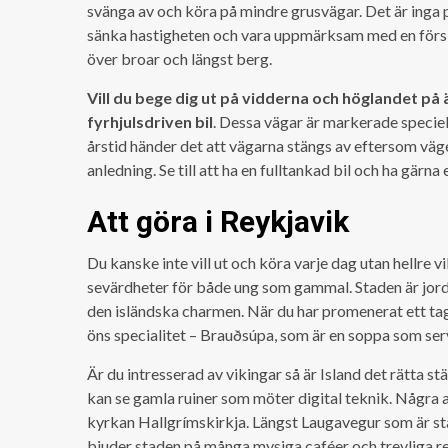
svänga av och köra på mindre grusvägar. Det är inga 
sänka hastigheten och vara uppmärksam med en försik
över broar och längst berg.
Vill du bege dig ut på vidderna och höglandet på 
fyrhjulsdriven bil
. Dessa vägar är markerade speciel
årstid händer det att vägarna stängs av eftersom väge
anledning. Se till att ha en fulltankad bil och ha gär
Att göra i Reykjavik
Du kanske inte vill ut och köra varje dag utan hellre v
sevärdheter för både ung som gammal. Staden är jorden
den isländska charmen. När du har promenerat ett tag 
öns specialitet – Brauðsúpa, som är en soppa som serv
Är du intresserad av vikingar så är Island det rätta s
kan se gamla ruiner som möter digital teknik. Några
kyrkan Hallgrímskirkja. Längst Laugavegur som är sta
bjuder staden på många mysiga caféer och trevliga re