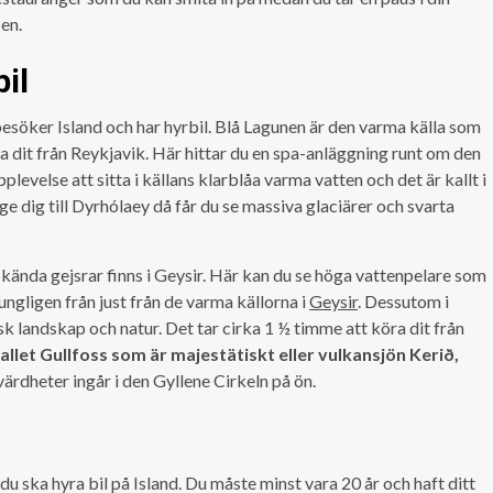
en.
il
besöker Island och har hyrbil. Blå Lagunen är den varma källa som
a dit från Reykjavik. Här hittar du en spa-anläggning runt om den
levelse att sitta i källans klarblåa varma vatten och det är kallt i
ge dig till Dyrhólaey då får du se massiva glaciärer och svarta
kända gejsrar finns i Geysir. Här kan du se höga vattenpelare som
ngligen från just från de varma källorna i
Geysir
. Dessutom i
k landskap och natur. Det tar cirka 1 ½ timme att köra dit från
llet Gullfoss som är majestätiskt eller vulkansjön Kerið,
evärdheter ingår i den Gyllene Cirkeln på ön.
u ska hyra bil på Island. Du måste minst vara 20 år och haft ditt